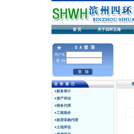
首 页
关于四环五海
用户名:
密 码:
财务审计
资产评估
税务代理
工程造价
政府采购代理
土地评估