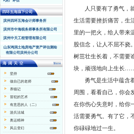
房产评估
人只要有了勇气，
生活需要挫折痛苦，生
滨州四环五海会计师事务所
滨州市中海税务师事务所有限公司
里的一把火，给人带来
滨州中天工程管理有限公司
股信念，让人不屈不挠
山东鸿润土地房地产资产评估测绘
有限公司滨州分公司
树茁壮生长着，不需要
块，顽强地向上生长
…
坚持
勇气
是
生活中蕴含
做自已的老师
养猫记
周围，看看自己，你会
冒犯的艺术
在你伤心失意时，给你
有意思的人（二）
游兵法城
活需要勇气。有了它，
奥运精神
你碌碌地过一生。
风云变幻