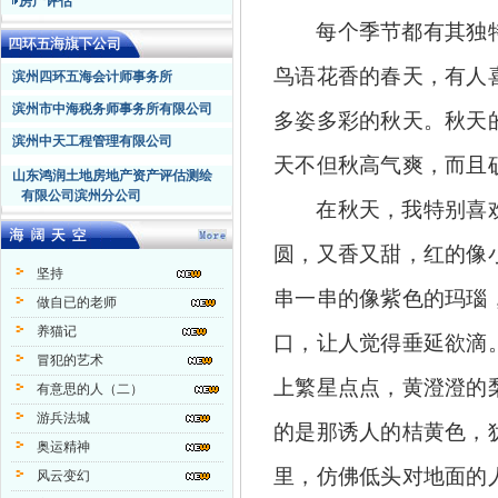
房产评估
每个季节都有其独
鸟语花香的春天，有人
滨州四环五海会计师事务所
滨州市中海税务师事务所有限公司
多姿多彩的秋天。秋天
滨州中天工程管理有限公司
天不但秋高气爽，而且
山东鸿润土地房地产资产评估测绘
有限公司滨州分公司
在秋天，我特别喜
圆，又香又甜，红的像
坚持
串一串的像紫色的玛瑙
做自已的老师
养猫记
口
，让人觉得垂延欲滴
冒犯的艺术
上繁星点点，黄澄澄的
有意思的人（二）
游兵法城
的是那诱人的桔黄色，
奥运精神
里，仿佛低头对地面的
风云变幻