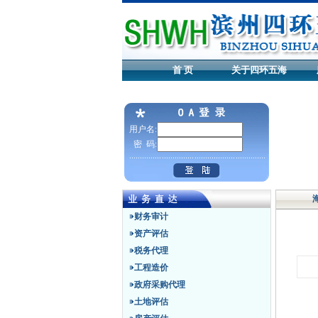
首 页
关于四环五海
用户名:
密 码:
财务审计
资产评估
税务代理
工程造价
政府采购代理
土地评估