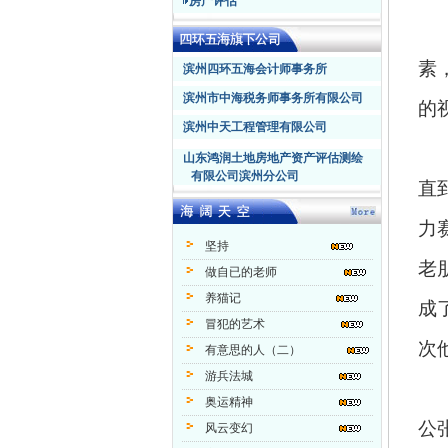
房产评估
素
滨州四环五海会计师事务所
滨州市中海税务师事务所有限公司
的
滨州中天工程管理有限公司
山东鸿润土地房地产资产评估测绘
有限公司滨州分公司
直
力
坚持
老
做自已的老师
养猫记
成
冒犯的艺术
次
有意思的人（二）
游兵法城
奥运精神
公
风云变幻