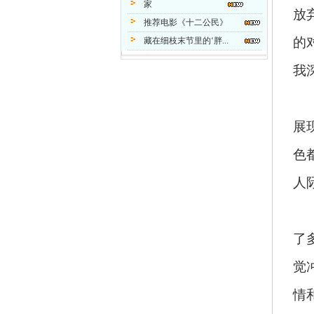
家
放
推荐电影《十二公民》
的
藏在细枝末节里的‘胖...
我
展
色
人
了
觉
情