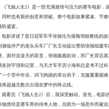
《飞驰人生
2》是一部充满激情与活力的赛车电影，
，同时也有新的创意和突破。整个电影故事紧凑、节奏
视听盛宴。
电影讲述了昔日冠军车手张驰沦为落魄驾校教练的故
到濒临停产的老头乐车厂厂长主动提出赞助张驰组建车
赛。面对这泼天的富贵，张驰蠢蠢欲动，而厂长背后真
朋友孙宇强和记星，与天才车手厉小海和总是考不过科
了一个苦中作乐、鸡飞狗跳的草台班子，克服重重困难
他将超越无数次出现在梦中的终点线。
观看完《飞驰人生
2》后，我深受触动。首先，电影
张驰曾经是赛车界的传奇人物，但因为一场意外而被迫