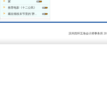
家
推荐电影《十二公民》
藏在细枝末节里的‘胖...
滨州四环五海会计师事务所
20