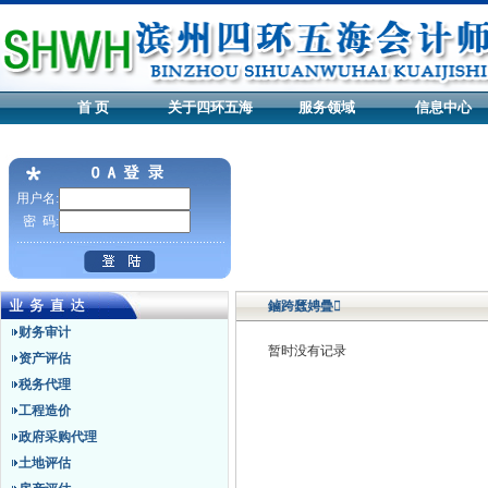
首 页
关于四环五海
服务领域
信息中心
用户名:
密 码:
鏀跨瓥娉曡
财务审计
暂时没有记录
资产评估
税务代理
工程造价
政府采购代理
土地评估