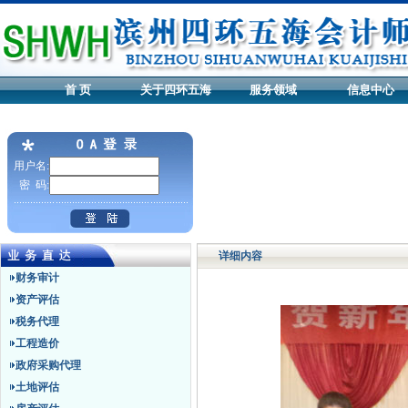
首 页
关于四环五海
服务领域
信息中心
用户名:
密 码:
详细内容
财务审计
资产评估
税务代理
工程造价
政府采购代理
土地评估