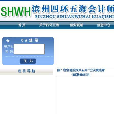
首 页
关于四环五海
服务领域
信息中心
用户名:
密 码:
婊ㄥ窞甯備腑娴风◣鍔″笀浜嬪姟鎵
栏 目 导 航
€鏈夐檺鍏徃